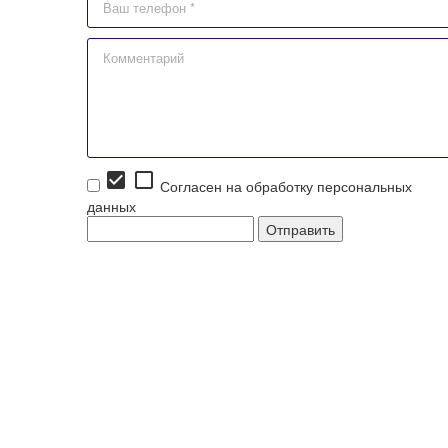
check_box
check_box_outline_blank
Согласен на обработку персональных
данных