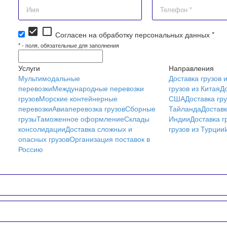
check_box
check_box_outline_blank
Согласен на обработку персональных данных *
*
- поля, обязательные для заполнения
Услуги
Направления
Мультимодальные
Доставка грузов 
перевозки
Международные перевозки
грузов из Китая
До
грузов
Морские контейнерные
США
Доставка гру
перевозки
Авиаперевозка грузов
Сборные
Тайланда
Доставк
грузы
Таможенное оформление
Склады
Индии
Доставка г
консолидации
Доставка сложных и
грузов из Турции
опасных грузов
Организация поставок в
Россию