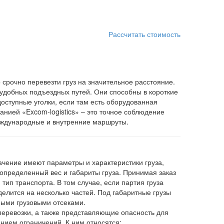
Рассчитать стоимость
 срочно перевезти груз на значительное расстояние.
 удобных подъездных путей. Они способны в короткие
доступные уголки, если там есть оборудованная
нией «Excom-logistics» – это точное соблюдение
еждународные и внутренние маршруты.
чение имеют параметры и характеристики груза,
 определенный вес и габариты груза. Принимая заказ
ип транспорта. В том случае, если партия груза
елится на несколько частей. Под габаритные грузы
ыми грузовыми отсеками.
еревозки, а также представляющие опасность для
нием ограничений. К ним относятся: