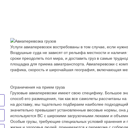
Услуги авиаперевозок востребованы в том случае, если нужно
Воздушные суда не зависят от рельефа местности и наличия
сроки преодолеть пол мира, и доставить груз в самые трудно
площадка для приема авиатранспорта. Авиаперевозки с компа
графика, скорость и широчайшая география, включающая м
Ограничения на прием груза
Грузовые авиаперевозки имеют свою специфику. Большое зна
способ его размещения, так как все самолеты рассчитаны на
на доставку, мы тщательно подбираем наиболее подходящий т
значительно превышает установленные весовые нормы, она д
используются ВС с широкими загрузочными люками и объемн
Особые грузы, требующие специальных условий хранения и п
жизни и здоровья людей, принимаются к перевозке с соблюде