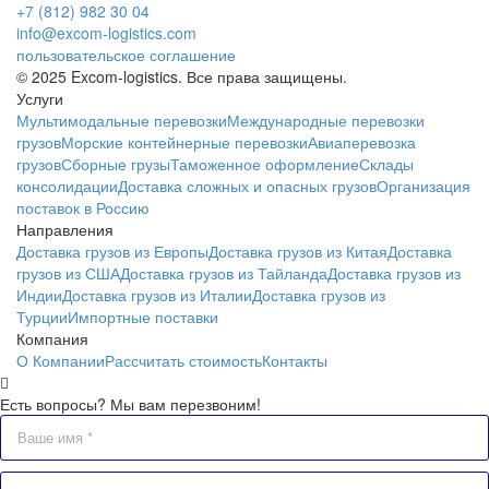
+7 (812) 982 30 04
info@excom-logistics.com
пользовательское соглашение
© 2025 Excom-logistics. Все права защищены.
Услуги
Мультимодальные перевозки
Международные перевозки
грузов
Морские контейнерные перевозки
Авиаперевозка
грузов
Сборные грузы
Таможенное оформление
Склады
консолидации
Доставка сложных и опасных грузов
Организация
поставок в Россию
Направления
Доставка грузов из Европы
Доставка грузов из Китая
Доставка
грузов из США
Доставка грузов из Тайланда
Доставка грузов из
Индии
Доставка грузов из Италии
Доставка грузов из
Турции
Импортные поставки
Компания
О Компании
Рассчитать стоимость
Контакты
Есть вопросы? Мы вам перезвоним!