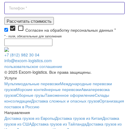
Рассчитать стоимость
check_box
check_box_outline_blank
Согласен на обработку персональных данных *
*
- поля, обязательные для заполнения
+7 (812) 982 30 04
info@excom-logistics.com
пользовательское соглашение
© 2025 Excom-logistics. Все права защищены.
Услуги
Мультимодальные перевозки
Международные перевозки
грузов
Морские контейнерные перевозки
Авиаперевозка
грузов
Сборные грузы
Таможенное оформление
Склады
консолидации
Доставка сложных и опасных грузов
Организация
поставок в Россию
Направления
Доставка грузов из Европы
Доставка грузов из Китая
Доставка
грузов из США
Доставка грузов из Тайланда
Доставка грузов из