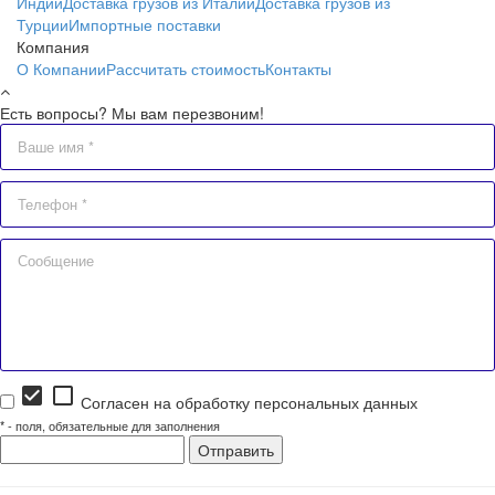
Индии
Доставка грузов из Италии
Доставка грузов из
Турции
Импортные поставки
Компания
О Компании
Рассчитать стоимость
Контакты
Есть вопросы? Мы вам перезвоним!
check_box
check_box_outline_blank
Согласен на обработку персональных данных
*
- поля, обязательные для заполнения